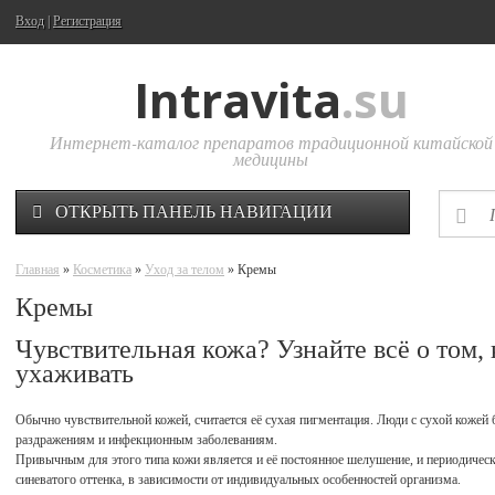
Вход
|
Регистрация
Intravita
.su
Интернет-каталог препаратов традиционной китайской
медицины
ОТКРЫТЬ ПАНЕЛЬ НАВИГАЦИИ
Главная
»
Косметика
»
Уход за телом
» Кремы
Кремы
Чувствительная кожа? Узнайте всё о том, 
ухаживать
Обычно чувствительной кожей, считается её сухая пигментация. Люди с сухой кожей
раздражениям и инфекционным заболеваниям.
Привычным для этого типа кожи является и её постоянное шелушение, и периодическо
синеватого оттенка, в зависимости от индивидуальных особенностей организма.