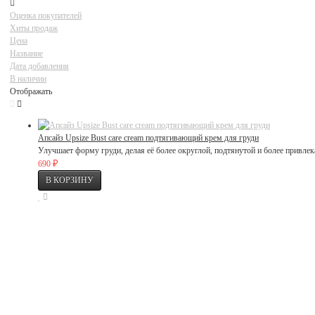
Оценка покупателей
Хиты продаж
Цена
Название
Дата добавления
В наличии
Отображать
Апсайз Upsize Bust care cream подтягивающий крем для груди
Улучшает форму груди, делая её более округлой, подтянутой и более привлека
₽
690