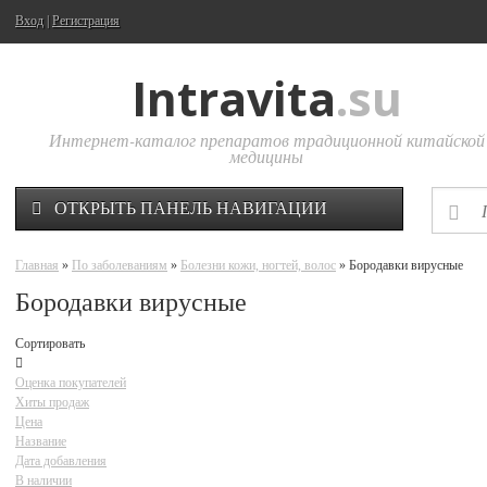
Вход
|
Регистрация
Intravita
.su
Интернет-каталог препаратов традиционной китайской
медицины
ОТКРЫТЬ ПАНЕЛЬ НАВИГАЦИИ
Главная
»
По заболеваниям
»
Болезни кожи, ногтей, волос
» Бородавки вирусные
Бородавки вирусные
Сортировать
Оценка покупателей
Хиты продаж
Цена
Название
Дата добавления
В наличии