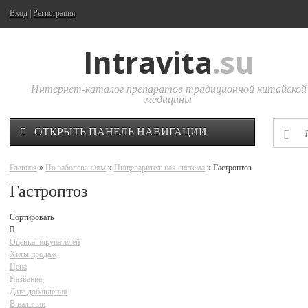
Вход
|
Регистрация
Intravita
.su
Интернет-каталог препаратов традиционной китайской
медицины
ОТКРЫТЬ ПАНЕЛЬ НАВИГАЦИИ
Главная
»
По заболеваниям
»
Пищеварительная система
» Гастроптоз
Гастроптоз
Сортировать
Оценка покупателей
Хиты продаж
Цена
Название
Дата добавления
В наличии