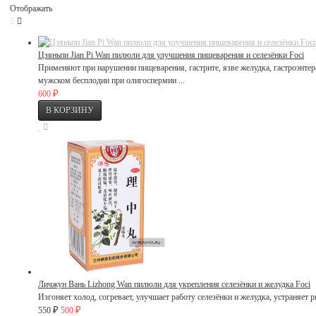
Отображать
Цзяньпи Jian Pi Wan пилюли для улучшения пищеварения и селезёнки Foci
Применяют при нарушении пищеварения, гастрите, язве желудка, гастроэнтер
мужском бесплодии при олигоспермии ...
₽
600
Личжун Вань Lizhong Wan пилюли для укрепления селезёнки и желудка Foci
Изгоняет холод, согревает, улучшает работу селезёнки и желудка, устраняет рв
₽
₽
550
500