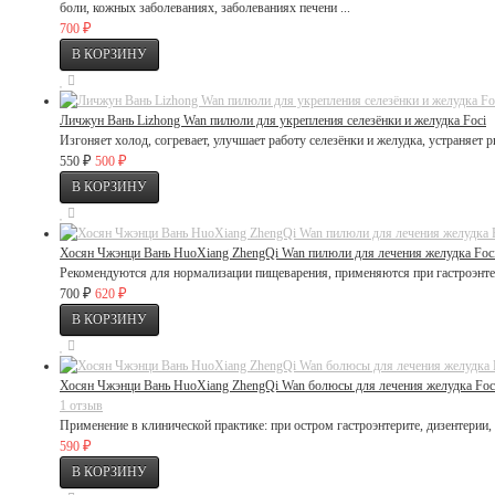
боли, кожных заболеваниях, заболеваниях печени ...
₽
700
Личжун Вань Lizhong Wan пилюли для укрепления селезёнки и желудка Foci
Изгоняет холод, согревает, улучшает работу селезёнки и желудка, устраняет рв
₽
₽
550
500
Хосян Чжэнци Вань HuoXiang ZhengQi Wan пилюли для лечения желудка Foc
Рекомендуются для нормализации пищеварения, применяются при гастроэнтери
₽
₽
700
620
Хосян Чжэнци Вань HuoXiang ZhengQi Wan болюсы для лечения желудка Foc
1 отзыв
Применение в клинической практике: при остром гастроэнтерите, дизентерии, т
₽
590