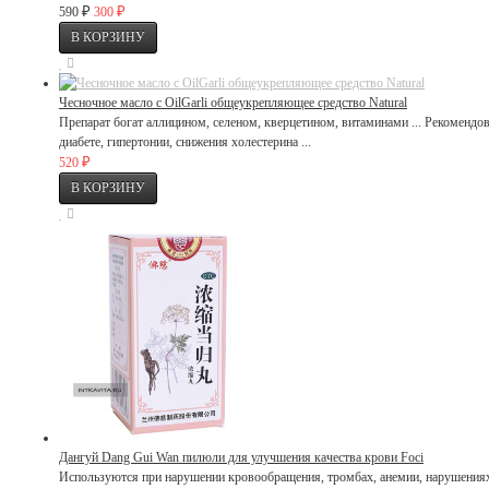
₽
₽
590
300
Чесночное масло c OilGarli общеукрепляющее средство Natural
Препарат богат аллицином, селеном, кверцетином, витаминами ... Рекомендо
диабете, гипертонии, снижения холестерина ...
₽
520
Дангуй Dang Gui Wan пилюли для улучшения качества крови Foci
Используются при нарушении кровообращения, тромбах, анемии, нарушениях 