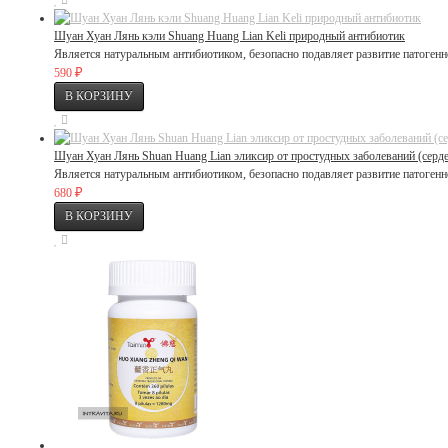
Шуан Хуан Лянь кэли Shuang Huang Lian Keli природный антибиотик
Является натуральным антибиотиком, безопасно подавляет развитие патоген
₽
590
Шуан Хуан Лянь Shuan Huang Lian эликсир от простудных заболеваний (серд
Является натуральным антибиотиком, безопасно подавляет развитие патоген
₽
680