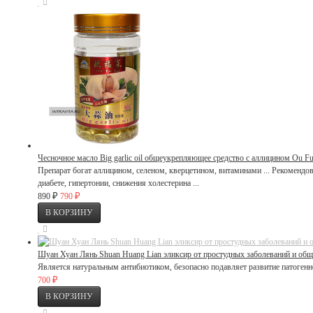
Чесночное масло Big garlic oil общеукрепляющее средство с аллицином Ou Fu
Препарат богат аллицином, селеном, кверцетином, витаминами ... Рекомендо
диабете, гипертонии, снижения холестерина ...
₽
₽
890
790
Шуан Хуан Лянь Shuan Huang Lian эликсир от простудных заболеваний и о
Является натуральным антибиотиком, безопасно подавляет развитие патоген
₽
700