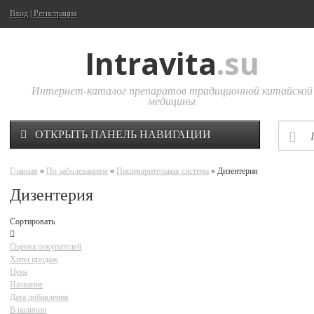
Вход
|
Регистрация
Intravita
.su
Интернет-каталог препаратов традиционной китайской
медицины
ОТКРЫТЬ ПАНЕЛЬ НАВИГАЦИИ
Главная
»
По заболеваниям
»
Пищеварительная система
» Дизентерия
Дизентерия
Сортировать
Оценка покупателей
Хиты продаж
Цена
Название
Дата добавления
В наличии