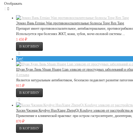
Отображать
Эрмяо Вань Ermiao Wan противовоспалительные болюсы Tong Ren Tang
Препарат имеет противовоспалительное, антибактериальное, противогрибков
Используется при болезнях ЖКТ, кожи, зубов, моче-половой системы ...
₽
1 450
Хит!
Шуан Хуан Лянь Shuan Huang Lian эликсир от простудных заболеваний и об
4 отзыва
Является натуральным антибиотиком, безопасно подавляет развитие патоген
₽
915
Хосян Чжэнци Коуфуе HuoXiang ZhengQi Koufuye эликсир от расстройства же
Применение в клинической практике: при остром гастроэнтерите, дизентерии, т
₽
870