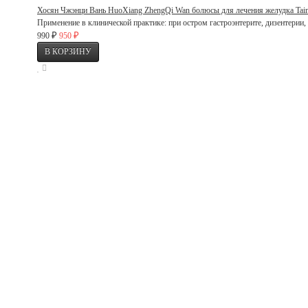
Хосян Чжэнци Вань HuoXiang ZhengQi Wan болюсы для лечения желудка Tai
Применение в клинической практике: при остром гастроэнтерите, дизентерии, т
₽
₽
990
950