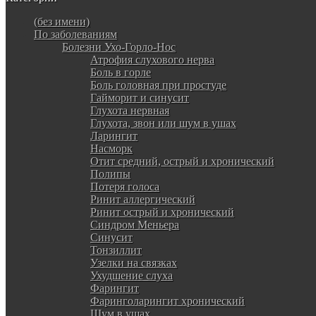
(без имени)
По заболеваниям
Болезни Ухо-Горло-Нос
Атрофия слухового нерва
Боль в горле
Боль головная при простуде
Гайморит и синусит
Глухота нервная
Глухота, звон или шум в ушах
Ларингит
Насморк
Отит средний, острый и хронический
Полипы
Потеря голоса
Ринит аллергический
Ринит острый и хронический
Синдром Меньера
Синусит
Тонзиллит
Узелки на связках
Ухудшение слуха
Фарингит
Фаринголарингит хронический
Шум в ушах