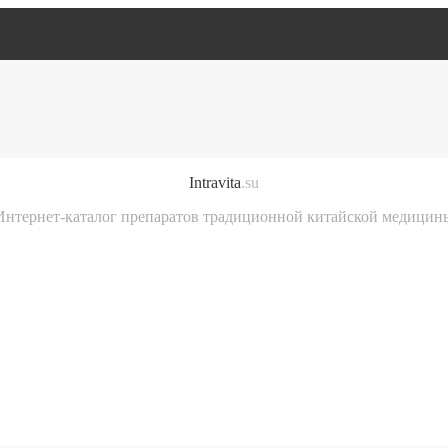
Intravita
.su
Интернет-каталог препаратов традиционной китайской медицин