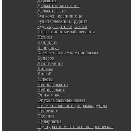
Дерматит
Дерматомикоз стопы
Дерматофитоз
Зуд кожи, крапивница
Зуд старческий (Прурит)
Зуд, укусы, отеки, ожоги
Инфекционные заболевания
Ихтиоз
Кандидоз
Карбункул
Косметологические проблемы
Купероз
Лейшманиоз
Липома
Лишай
Микозы
Нейродерматоз
Нейродермит
Онихомикоз
Опухоль сальных желез
Пигментные пятна, шрамы, рубцы
Пролежни
Псориаз
Пузырчатка
Пурпура пигментная и аллергическая