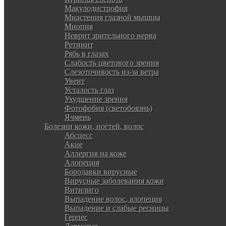
Макулодистрофия
Миастения глазной мышцы
Миопия
Неврит зрительного нерва
Ретинит
Рябь в глазах
Слабость цветового зрения
Слезоточивость из-за ветра
Увеит
Усталость глаз
Ухудшение зрения
Фотофобия (светобоязнь)
Ячмень
Болезни кожи, ногтей, волос
Абсцесс
Акне
Аллергия на коже
Алопеция
Бородавки вирусные
Вирусные заболевания кожи
Витилиго
Выпадение волос, алопеция
Выпадение и слабые ресницы
Герпес