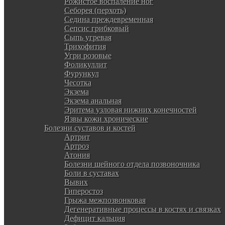
Рожистое воспаление ног
Себорея (перхоть)
Седина преждевременная
Сепсис грибковый
Сыпь угревая
Трихофития
Угри розовые
Фоликуллит
Фурункул
Чесотка
Экзема
Экзема анальная
Эритема узловая нижних конечностей
Язвы кожи хронические
Болезни суставов и костей
Артрит
Артроз
Атония
Болезни шейного отдела позвоночника
Боли в суставах
Вывих
Гиперостоз
Грыжа межпозвонковая
Дегенеративные процессы в костях и связках
Дефицит кальция