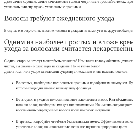
Даже самые хорошие, самые качественные волосы могут иметь тусклый оттенок, и до
ухаживать, или еще хуже – ухаживать не правильно.
Волосы требуют ежедневного ухода
В случае его отсутствия, никакие лосьоны и укладки не помогут и не дадут необходим
Одним из наиболее простых и в тоже вре
ухода за волосами считается лекарствен
С одной стороны, что тут может быть сложного? Намылили голову обычным душисты
чистая, вы свежи – можно идти на свидание. Но не тут-то было!
Дело в том, что в уходе за волосами существует несколько очень важных нюансов.
Во-первых, необходимо пользоваться правильно подобранным шампунем. Лу
который подходит именно вашему типу фолликул.
Во-вторых, в уходе за волосами начните использовать маски.
Китайские мас
питания волос, необходимыми для них витаминами. Но и активизируют рост 
восстановить поврежденные волосы после покрасок и стрижки.
В-третьих, попробуйте
лечебные бальзамы для волос
. Эффективность испо
укрепление волос, но и восстановление их насыщенного природного цвета.