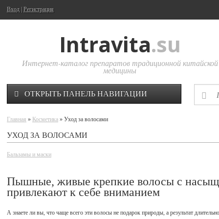
Вход
|
Регистрация
Intravita
.su
Интернет-каталог препаратов традиционной китайской
медицины
ОТКРЫТЬ ПАНЕЛЬ НАВИГАЦИИ
Главная
»
Косметика
» Уход за волосами
УХОД ЗА ВОЛОСАМИ
Бальзамы и маски
Пышные, живые крепкие волосы с насыщ
привлекают к себе вниманием
А знаете ли вы, что чаще всего эти волосы не подарок природы, а результат длительн