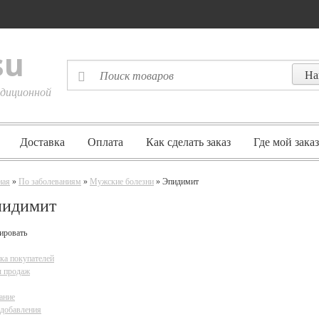
su
диционной
Доставка
Оплата
Как сделать заказ
Где мой заказ
ная
»
По заболеваниям
»
Мужские болезни
» Эпидимит
пидимит
ировать
ка покупателей
 продаж
ание
 добавления