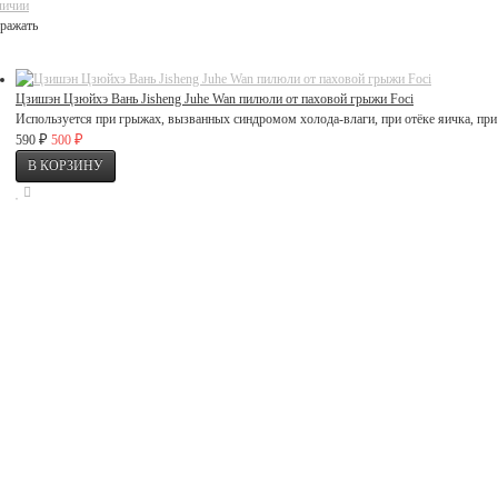
личии
ражать
Цзишэн Цзюйхэ Вань Jisheng Juhe Wan пилюли от паховой грыжи Foci
Используется при грыжах, вызванных синдромом холода-влаги, при отёке яичка, при 
₽
₽
590
500