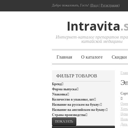
Добро пожаловать, Гость! (
Вход
|
Регистрация
)
Intravita
.
Интернет-каталог препаратов тра
китайской медицины
Главная
О каталоге
Скидки
Глав
ФИЛЬТР ТОВАРОВ
Э
Бренд
Форма выпуска
Сорт
Упаковка
Количество в упаковке, шт
Оцен
Название на русском на букву:
Хиты
Название на английском на букву:
Цена
Страна производства
Назв
Дата