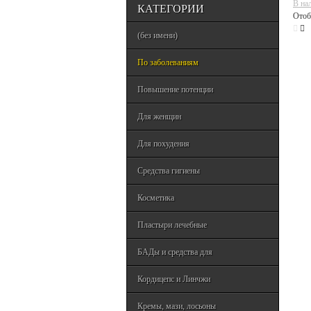
В на
КАТЕГОРИИ
Отоб
(без имени)
По заболеваниям
Повышение потенции
Для женщин
Для похудения
Средства гигиены
Косметика
Пластыри лечебные
БАДы и средства для
Кордицепс и Линчжи
Кремы, мази, лосьоны