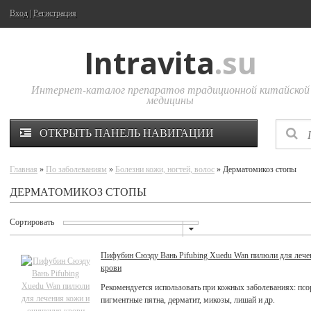
Вход
|
Регистрация
Intravita
.su
Интернет-каталог препаратов традиционной китайской
медицины
ОТКРЫТЬ ПАНЕЛЬ НАВИГАЦИИ
Главная
»
По заболеваниям
»
Болезни кожи, ногтей, волос
» Дерматомикоз стопы
ДЕРМАТОМИКОЗ СТОПЫ
Сортировать
Пифубин Сюэду Вань Pifubing Xuedu Wan пилюли для лече
крови
Рекомендуется использовать при кожных заболеваниях: псор
пигментные пятна, дерматит, микозы, лишай и др.