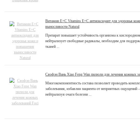
Витамин Е+С Vitamins E+C антиоксидант для здоровья ко
выносливости Natural
Препарат повышает устойчивость организма к кислородно
нейтрализует свободные радикалы, необходим для поддерж
тканей ...
Сяофэн Вань Xiao Feng Wan пилюли для лечения кожных за
Многокомпонентность состава позволяет проводить компле
заболевания, избавляя пациента от неприятных ощущений – 
нейтрализуя очаги болезни ...