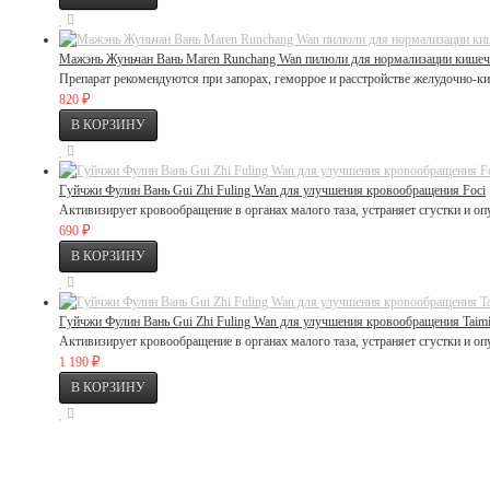
Мажэнь Жуньчан Вань Maren Runchang Wan пилюли для нормализации кишеч
Препарат рекомендуются при запорах, геморрое и расстройстве желудочно-киш
₽
820
Гуйчжи Фулин Вань Gui Zhi Fuling Wan для улучшения кровообращения Foci
Активизирует кровообращение в органах малого таза, устраняет сгустки и о
₽
690
Гуйчжи Фулин Вань Gui Zhi Fuling Wan для улучшения кровообращения Taim
Активизирует кровообращение в органах малого таза, устраняет сгустки и о
₽
1 190