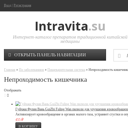
Вход
|
Регистрация
Intravita
.su
Интернет-каталог препаратов традиционной китайской
медицины
ОТКРЫТЬ ПАНЕЛЬ НАВИГАЦИИ
Главная
»
По заболеваниям
»
Пищеварительная система
» Непроходимость кишечник
Непроходимость кишечника
Отображать
Гуйчжи Фулин Вань GuiZhi Fuling Wan пилюли для улучшения кровообращен
Активизирует кровообращение в органах малого таза, устраняет сгустки и о
₽
455